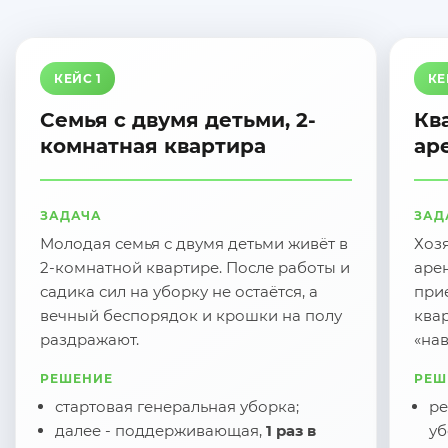
КЕЙС 1
КЕ
Семья с двумя детьми, 2-
Кв
комнатная квартира
ар
ЗАДАЧА
ЗАД
Молодая семья с двумя детьми живёт в
Хоз
2-комнатной квартире. После работы и
арен
садика сил на уборку не остаётся, а
прие
вечный беспорядок и крошки на полу
квар
раздражают.
«на
РЕШЕНИЕ
РЕШ
стартовая генеральная уборка;
ре
далее - поддерживающая,
1 раз в
у