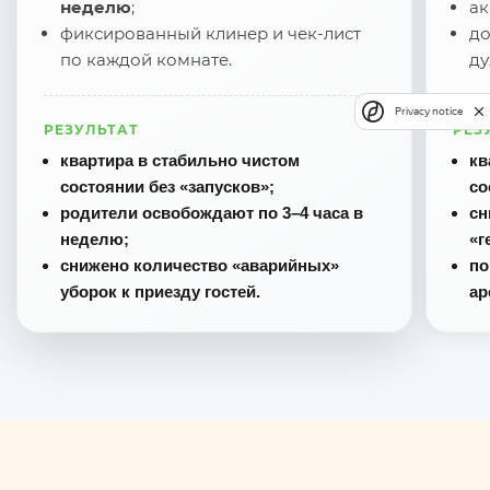
неделю
;
ак
фиксированный клинер и чек-лист
до
по каждой комнате.
ду
Privacy notice
РЕЗУЛЬТАТ
РЕЗ
квартира в стабильно чистом
кв
состоянии без «запусков»;
со
родители освобождают по 3–4 часа в
сн
неделю;
«г
снижено количество «аварийных»
по
уборок к приезду гостей.
ар