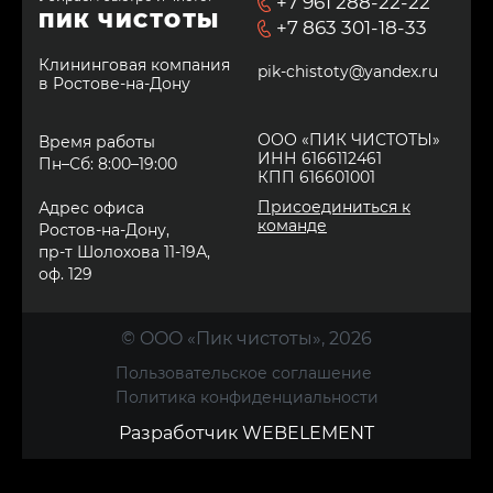
+7 961 288-22-22
клинера.
ПИК ЧИСТОТЫ
+7 863 301-18-33
Клининговая компания
pik-chistoty@yandex.ru
в Ростове-на-Дону
ООО «ПИК ЧИСТОТЫ»
Время работы
ИНН 6166112461
Пн–Сб: 8:00–19:00
КПП 616601001
Присоединиться к
Адрес офиса
команде
Ростов-на-Дону,
пр-т Шолохова 11-19А,
оф. 129
© OOO «Пик чистоты», 2026
Пользовательское соглашение
Политика конфиденциальности
Разработчик WEBELEMENT