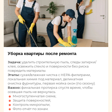
Уборка квартиры после ремонта
Задача:
удалить строительную пыль, следы затирки/
клея, освежить стекло и поверхности без риска
повредить материалы.
Этапы:
сухая/влажная чистка с HEPA-фильтрами,
локальная химия под материал, деликатная
очистка фурнитуры, первая мойка окон (по сезону).
Важно:
финальная протирка спустя время, чтобы
осевшая пыль не вернулась.
Многоступенчатая схема;
Защита поверхностей;
Контроль микропыли;
Фото-отчёт по зонам.