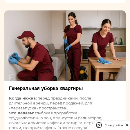
Генеральная уборка квартиры
Когда нужна:
перед праздниками, после
длительной аренды, перед продажей, для
«перезапуска» пространства.
Что делаем:
глубокая проработка
труднодоступных зон, плинтусов и радиаторов,
локальная очистка кафеля и затирки, верхние
Privacy notice
полки, люстры/плафоны (в зоне доступа).